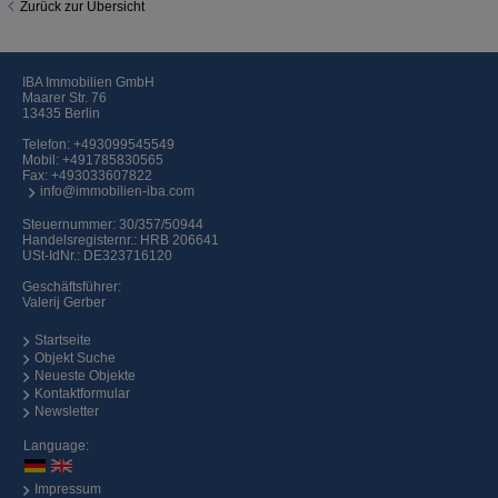
Zurück zur Übersicht
IBA Immobilien GmbH
Maarer Str. 76
13435 Berlin
Telefon:
+493099545549
Mobil:
+491785830565
Fax: +493033607822
info@immobilien-iba.com
Steuernummer: 30/357/50944
Handelsregisternr.: HRB 206641
USt-IdNr.: DE323716120
Geschäftsführer:
Valerij Gerber
Startseite
Objekt Suche
Neueste Objekte
Kontaktformular
Newsletter
Language:
Impressum