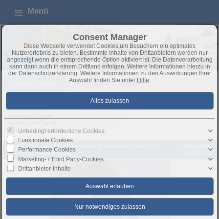
Menü
Consent Manager
Diese Webseite verwendet Cookies,um Besuchern ein optimales
Nutzererlebnis zu bieten. Bestimmte Inhalte von Drittanbietern werden nur
angezeigt,wenn die entsprechende Option aktiviert ist. Die Datenverarbeitung
kann dann auch in einem Drittland erfolgen. Weitere Informationen hierzu in
der Datenschutzerklärung. Weitere Informationen zu den Auswirkungen Ihrer
Auswahl finden Sie unter
Hilfe
.
Auslandsimmobilien
Griechenland
Exposé
Objekt 10 von 14
Nächstes Objekt
Vorheriges Objekt
Zurück zur Übersicht
Unbedingt erforderliche Cookies
Funktionale Cookies
Perea, Thessaloniki, Griechneland: Haus mit Meerblick
Objekt-Nr.:
Performance Cookies
in Griechenland (Perea)
ID4527-Gr
Marketing- / Third Party-Cookies
Drittanbieter-Inhalte