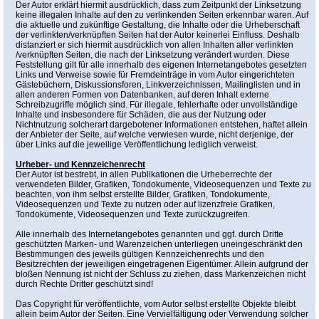
Der Autor erklärt hiermit ausdrücklich, dass zum Zeitpunkt der Linksetzung
keine illegalen Inhalte auf den zu verlinkenden Seiten erkennbar waren. Auf
die aktuelle und zukünftige Gestaltung, die Inhalte oder die Urheberschaft
der verlinkten/verknüpften Seiten hat der Autor keinerlei Einfluss. Deshalb
distanziert er sich hiermit ausdrücklich von allen Inhalten aller verlinkten
/verknüpften Seiten, die nach der Linksetzung verändert wurden. Diese
Feststellung gilt für alle innerhalb des eigenen Internetangebotes gesetzten
Links und Verweise sowie für Fremdeinträge in vom Autor eingerichteten
Gästebüchern, Diskussionsforen, Linkverzeichnissen, Mailinglisten und in
allen anderen Formen von Datenbanken, auf deren Inhalt externe
Schreibzugriffe möglich sind. Für illegale, fehlerhafte oder unvollständige
Inhalte und insbesondere für Schäden, die aus der Nutzung oder
Nichtnutzung solcherart dargebotener Informationen entstehen, haftet allein
der Anbieter der Seite, auf welche verwiesen wurde, nicht derjenige, der
über Links auf die jeweilige Veröffentlichung lediglich verweist.
Urheber- und Kennzeichenrecht
Der Autor ist bestrebt, in allen Publikationen die Urheberrechte der
verwendeten Bilder, Grafiken, Tondokumente, Videosequenzen und Texte zu
beachten, von ihm selbst erstellte Bilder, Grafiken, Tondokumente,
Videosequenzen und Texte zu nutzen oder auf lizenzfreie Grafiken,
Tondokumente, Videosequenzen und Texte zurückzugreifen.
Alle innerhalb des Internetangebotes genannten und ggf. durch Dritte
geschützten Marken- und Warenzeichen unterliegen uneingeschränkt den
Bestimmungen des jeweils gültigen Kennzeichenrechts und den
Besitzrechten der jeweiligen eingetragenen Eigentümer. Allein aufgrund der
bloßen Nennung ist nicht der Schluss zu ziehen, dass Markenzeichen nicht
durch Rechte Dritter geschützt sind!
Das Copyright für veröffentlichte, vom Autor selbst erstellte Objekte bleibt
allein beim Autor der Seiten. Eine Vervielfältigung oder Verwendung solcher