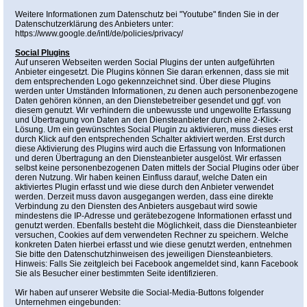
Weitere Informationen zum Datenschutz bei "Youtube" finden Sie in der
Datenschutzerklärung des Anbieters unter:
https://www.google.de/intl/de/policies/privacy/
Social Plugins
Auf unseren Webseiten werden Social Plugins der unten aufgeführten
Anbieter eingesetzt. Die Plugins können Sie daran erkennen, dass sie mit
dem entsprechenden Logo gekennzeichnet sind. Über diese Plugins
werden unter Umständen Informationen, zu denen auch personenbezogene
Daten gehören können, an den Dienstebetreiber gesendet und ggf. von
diesem genutzt. Wir verhindern die unbewusste und ungewollte Erfassung
und Übertragung von Daten an den Diensteanbieter durch eine 2-Klick-
Lösung. Um ein gewünschtes Social Plugin zu aktivieren, muss dieses erst
durch Klick auf den entsprechenden Schalter aktiviert werden. Erst durch
diese Aktivierung des Plugins wird auch die Erfassung von Informationen
und deren Übertragung an den Diensteanbieter ausgelöst. Wir erfassen
selbst keine personenbezogenen Daten mittels der Social Plugins oder über
deren Nutzung. Wir haben keinen Einfluss darauf, welche Daten ein
aktiviertes Plugin erfasst und wie diese durch den Anbieter verwendet
werden. Derzeit muss davon ausgegangen werden, dass eine direkte
Verbindung zu den Diensten des Anbieters ausgebaut wird sowie
mindestens die IP-Adresse und gerätebezogene Informationen erfasst und
genutzt werden. Ebenfalls besteht die Möglichkeit, dass die Diensteanbieter
versuchen, Cookies auf dem verwendeten Rechner zu speichern. Welche
konkreten Daten hierbei erfasst und wie diese genutzt werden, entnehmen
Sie bitte den Datenschutzhinweisen des jeweiligen Diensteanbieters.
Hinweis: Falls Sie zeitgleich bei Facebook angemeldet sind, kann Facebook
Sie als Besucher einer bestimmten Seite identifizieren.
Wir haben auf unserer Website die Social-Media-Buttons folgender
Unternehmen eingebunden: