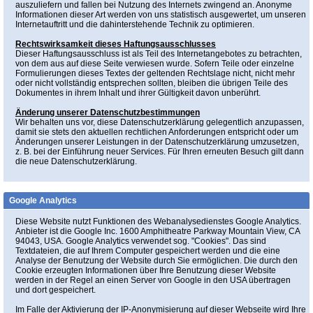
auszuliefern und fallen bei Nutzung des Internets zwingend an. Anonyme
Informationen dieser Art werden von uns statistisch ausgewertet, um unseren
Internetauftritt und die dahinterstehende Technik zu optimieren.
Rechtswirksamkeit dieses Haftungsausschlusses
Dieser Haftungsausschluss ist als Teil des Internetangebotes zu betrachten,
von dem aus auf diese Seite verwiesen wurde. Sofern Teile oder einzelne
Formulierungen dieses Textes der geltenden Rechtslage nicht, nicht mehr
oder nicht vollständig entsprechen sollten, bleiben die übrigen Teile des
Dokumentes in ihrem Inhalt und ihrer Gültigkeit davon unberührt.
Änderung unserer Datenschutzbestimmungen
Wir behalten uns vor, diese Datenschutzerklärung gelegentlich anzupassen,
damit sie stets den aktuellen rechtlichen Anforderungen entspricht oder um
Änderungen unserer Leistungen in der Datenschutzerklärung umzusetzen,
z. B. bei der Einführung neuer Services. Für Ihren erneuten Besuch gilt dann
die neue Datenschutzerklärung.
Google Analytics
Diese Website nutzt Funktionen des Webanalysedienstes Google Analytics.
Anbieter ist die Google Inc. 1600 Amphitheatre Parkway Mountain View, CA
94043, USA. Google Analytics verwendet sog. "Cookies". Das sind
Textdateien, die auf Ihrem Computer gespeichert werden und die eine
Analyse der Benutzung der Website durch Sie ermöglichen. Die durch den
Cookie erzeugten Informationen über Ihre Benutzung dieser Website
werden in der Regel an einen Server von Google in den USA übertragen
und dort gespeichert.
Im Falle der Aktivierung der IP-Anonymisierung auf dieser Webseite wird Ihre