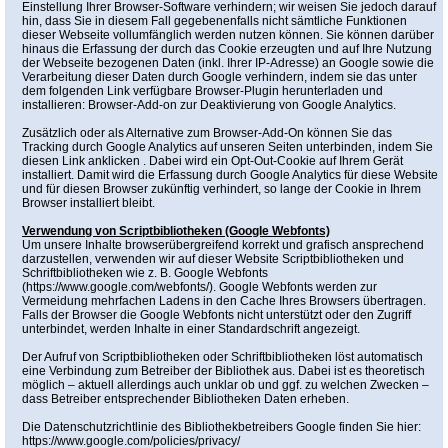
Einstellung Ihrer Browser-Software verhindern; wir weisen Sie jedoch darauf
hin, dass Sie in diesem Fall gegebenenfalls nicht sämtliche Funktionen
dieser Webseite vollumfänglich werden nutzen können. Sie können darüber
hinaus die Erfassung der durch das Cookie erzeugten und auf Ihre Nutzung
der Webseite bezogenen Daten (inkl. Ihrer IP-Adresse) an Google sowie die
Verarbeitung dieser Daten durch Google verhindern, indem sie das unter
dem folgenden Link verfügbare Browser-Plugin herunterladen und
installieren: Browser-Add-on zur Deaktivierung von Google Analytics.
Zusätzlich oder als Alternative zum Browser-Add-On können Sie das
Tracking durch Google Analytics auf unseren Seiten unterbinden, indem Sie
diesen Link anklicken . Dabei wird ein Opt-Out-Cookie auf Ihrem Gerät
installiert. Damit wird die Erfassung durch Google Analytics für diese Website
und für diesen Browser zukünftig verhindert, so lange der Cookie in Ihrem
Browser installiert bleibt.
Verwendung von Scriptbibliotheken (Google Webfonts)
Um unsere Inhalte browserübergreifend korrekt und grafisch ansprechend
darzustellen, verwenden wir auf dieser Website Scriptbibliotheken und
Schriftbibliotheken wie z. B. Google Webfonts
(
https://www.google.com/webfonts/
). Google Webfonts werden zur
Vermeidung mehrfachen Ladens in den Cache Ihres Browsers übertragen.
Falls der Browser die Google Webfonts nicht unterstützt oder den Zugriff
unterbindet, werden Inhalte in einer Standardschrift angezeigt.
Der Aufruf von Scriptbibliotheken oder Schriftbibliotheken löst automatisch
eine Verbindung zum Betreiber der Bibliothek aus. Dabei ist es theoretisch
möglich – aktuell allerdings auch unklar ob und ggf. zu welchen Zwecken –
dass Betreiber entsprechender Bibliotheken Daten erheben.
Die Datenschutzrichtlinie des Bibliothekbetreibers Google finden Sie hier:
https://www.google.com/policies/privacy/