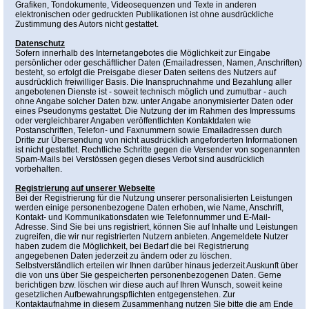
Grafiken, Tondokumente, Videosequenzen und Texte in anderen
elektronischen oder gedruckten Publikationen ist ohne ausdrückliche
Zustimmung des Autors nicht gestattet.
Datenschutz
Sofern innerhalb des Internetangebotes die Möglichkeit zur Eingabe
persönlicher oder geschäftlicher Daten (Emailadressen, Namen, Anschriften)
besteht, so erfolgt die Preisgabe dieser Daten seitens des Nutzers auf
ausdrücklich freiwilliger Basis. Die Inanspruchnahme und Bezahlung aller
angebotenen Dienste ist - soweit technisch möglich und zumutbar - auch
ohne Angabe solcher Daten bzw. unter Angabe anonymisierter Daten oder
eines Pseudonyms gestattet. Die Nutzung der im Rahmen des Impressums
oder vergleichbarer Angaben veröffentlichten Kontaktdaten wie
Postanschriften, Telefon- und Faxnummern sowie Emailadressen durch
Dritte zur Übersendung von nicht ausdrücklich angeforderten Informationen
ist nicht gestattet. Rechtliche Schritte gegen die Versender von sogenannten
Spam-Mails bei Verstössen gegen dieses Verbot sind ausdrücklich
vorbehalten.
Registrierung auf unserer Webseite
Bei der Registrierung für die Nutzung unserer personalisierten Leistungen
werden einige personenbezogene Daten erhoben, wie Name, Anschrift,
Kontakt- und Kommunikationsdaten wie Telefonnummer und E-Mail-
Adresse. Sind Sie bei uns registriert, können Sie auf Inhalte und Leistungen
zugreifen, die wir nur registrierten Nutzern anbieten. Angemeldete Nutzer
haben zudem die Möglichkeit, bei Bedarf die bei Registrierung
angegebenen Daten jederzeit zu ändern oder zu löschen.
Selbstverständlich erteilen wir Ihnen darüber hinaus jederzeit Auskunft über
die von uns über Sie gespeicherten personenbezogenen Daten. Gerne
berichtigen bzw. löschen wir diese auch auf Ihren Wunsch, soweit keine
gesetzlichen Aufbewahrungspflichten entgegenstehen. Zur
Kontaktaufnahme in diesem Zusammenhang nutzen Sie bitte die am Ende