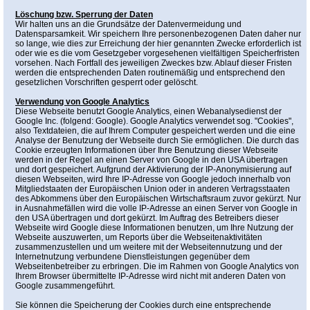
Löschung bzw. Sperrung der Daten
Wir halten uns an die Grundsätze der Datenvermeidung und
Datensparsamkeit. Wir speichern Ihre personenbezogenen Daten daher nur
so lange, wie dies zur Erreichung der hier genannten Zwecke erforderlich ist
oder wie es die vom Gesetzgeber vorgesehenen vielfältigen Speicherfristen
vorsehen. Nach Fortfall des jeweiligen Zweckes bzw. Ablauf dieser Fristen
werden die entsprechenden Daten routinemäßig und entsprechend den
gesetzlichen Vorschriften gesperrt oder gelöscht.
Verwendung von Google Analytics
Diese Webseite benutzt Google Analytics, einen Webanalysedienst der
Google Inc. (folgend: Google). Google Analytics verwendet sog. "Cookies",
also Textdateien, die auf Ihrem Computer gespeichert werden und die eine
Analyse der Benutzung der Webseite durch Sie ermöglichen. Die durch das
Cookie erzeugten Informationen über Ihre Benutzung dieser Webseite
werden in der Regel an einen Server von Google in den USA übertragen
und dort gespeichert. Aufgrund der Aktivierung der IP-Anonymisierung auf
diesen Webseiten, wird Ihre IP-Adresse von Google jedoch innerhalb von
Mitgliedstaaten der Europäischen Union oder in anderen Vertragsstaaten
des Abkommens über den Europäischen Wirtschaftsraum zuvor gekürzt. Nur
in Ausnahmefällen wird die volle IP-Adresse an einen Server von Google in
den USA übertragen und dort gekürzt. Im Auftrag des Betreibers dieser
Webseite wird Google diese Informationen benutzen, um Ihre Nutzung der
Webseite auszuwerten, um Reports über die Webseitenaktivitäten
zusammenzustellen und um weitere mit der Webseitennutzung und der
Internetnutzung verbundene Dienstleistungen gegenüber dem
Webseitenbetreiber zu erbringen. Die im Rahmen von Google Analytics von
Ihrem Browser übermittelte IP-Adresse wird nicht mit anderen Daten von
Google zusammengeführt.
Sie können die Speicherung der Cookies durch eine entsprechende