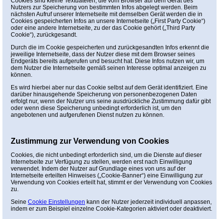
Cookies sind kleine Textdateien, die vom Browser auf dem Gerät des
Nutzers zur Speicherung von bestimmten Infos abgelegt werden. Beim
nächsten Aufruf unserer Internetseite mit demselben Gerät werden die in
Cookies gespeicherten Infos an unsere Internetseite („First Party Cookie“)
oder eine andere Internetseite, zu der das Cookie gehört („Third Party
Cookie“), zurückgesandt.
Durch die im Cookie gespeicherten und zurückgesandten Infos erkennt die
jeweilige Internetseite, dass der Nutzer diese mit dem Browser seines
Endgeräts bereits aufgerufen und besucht hat. Diese Infos nutzen wir, um
dem Nutzer die Internetseite gemäß seinen Interesse optimal anzeigen zu
können.
Es wird hierbei aber nur das Cookie selbst auf dem Gerät identifiziert. Eine
darüber hinausgehende Speicherung von personenbezogenen Daten
erfolgt nur, wenn der Nutzer uns seine ausdrückliche Zustimmung dafür gibt
oder wenn diese Speicherung unbedingt erforderlich ist, um den
angebotenen und aufgerufenen Dienst nutzen zu können.
Zustimmung zur Verwendung von Cookies
Cookies, die nicht unbedingt erforderlich sind, um die Dienste auf dieser
Internetseite zur Verfügung zu stellen, werden erst nach Einwilligung
verwendet. Indem der Nutzer auf Grundlage eines von uns auf der
Internetseite erteilten Hinweises („Cookie-Banner“) eine Einwilligung zur
Verwendung von Cookies erteilt hat, stimmt er der Verwendung von Cookies
zu.
Seine
Cookie Einstellungen
kann der Nutzer jederzeit individuell anpassen,
indem er zum Beispiel einzelne Cookie-Kategorien aktiviert oder deaktiviert.