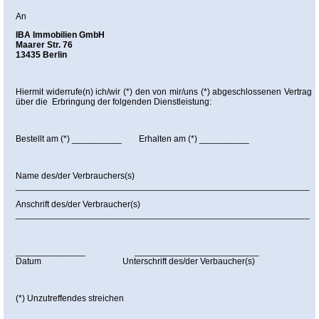
An
IBA Immobilien GmbH
Maarer Str. 76
13435 Berlin
Hiermit widerrufe(n) ich/wir (*) den von mir/uns (*) abgeschlossenen Vertrag
über die Erbringung der folgenden Dienstleistung:
Bestellt am (*) __________ Erhalten am (*) __________
Name des/der Verbrauchers(s)
___________________________________________________________
Anschrift des/der Verbraucher(s)
___________________________________________________________
______________ _________________________
Datum Unterschrift des/der Verbaucher(s)
(*) Unzutreffendes streichen