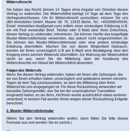
Widerrufsrecht
Sie haben das Recht, binnen 14 Tagen ohne Angabe von Gründen diesen
Vertrag zu widerrufen. Die Widerrufsfrist beträgt 14 Tage ab dem Tage des
Vertragsabschlusses. Um Ihr Widerrufsrecht auszuüben, müssen Sie uns
(IBA Immobilien GmbH, Maarer Str. 76, 13435 Berlin, Tel.: +493099545549,
Email: immobilien.iba@gmail.com) mittels einer eindeutigen Erklärung (z.B.
ein mit Post versandter Brief, Telefax oder E-Mail) über Ihren Entschluss,
diesen Vertrag zu widerrufen, informieren. Sie können hierfür das beigefügte
Muster-Widerrufsformular verwenden, das jedoch nicht vorgeschrieben ist.
Sie können das Muster-Widerrufsformular oder eine andere eindeutige
Erklärung übermitteln. Machen Sie von dieser Möglichkeit Gebrauch,
werden wir Ihnen unverzüglich (z.B per E-Mail) eine Bestätigung über den
Eingang eines solchen Widerrufs übermitteln. Zur Wahrung der Widerrufsfrist
reicht es aus, wenn Sie die Mitteilung über die Ausübung des
Widerrufsrechts vor Ablauf der Widerrufsfrist absenden.
Folgen des Widerrufs
Wenn Sie diesen Vertrag widerrufen, haben wir Ihnen alle Zahlungen, die
wir von Ihnen erhalten haben, unverzüglich und spätestens binnen vierzehn
Tagen ab dem Tag zurückzuzahlen, an dem die Mitteilung über Ihren
Widerruf bei uns eingegangen ist. Für diese Rückzahlung verwenden wir
dasselbe Zahlungsmittel, das Sie bei der ursprünglichen Transaktion
eingesetzt haben, es sei denn, mit Ihnen wurde ausdrücklich etwas anderes
vereinbart; in keinem Fall werden Ihnen wegen dieser Rückzahlung Entgelte
berechnet.
2. Muster-Widerrufsformular
(Wenn Sie den Vertrag widerrufen wollen, dann füllen Sie bitte dieses
Formular aus und senden Sie es zurück.)
---