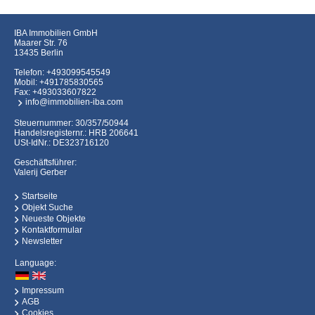
IBA Immobilien GmbH
Maarer Str. 76
13435 Berlin
Telefon:
+493099545549
Mobil:
+491785830565
Fax: +493033607822
info@immobilien-iba.com
Steuernummer: 30/357/50944
Handelsregisternr.: HRB 206641
USt-IdNr.: DE323716120
Geschäftsführer:
Valerij Gerber
Startseite
Objekt Suche
Neueste Objekte
Kontaktformular
Newsletter
Language:
Impressum
AGB
Cookies