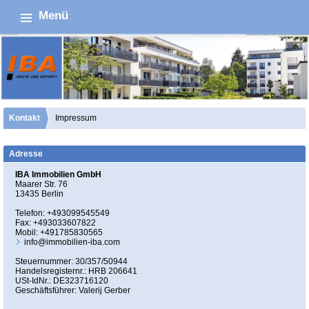
Menü
Kontakt
Impressum
Adresse
IBA Immobilien GmbH
Maarer Str. 76
13435 Berlin
Telefon:
+493099545549
Fax: +493033607822
Mobil:
+491785830565
info@immobilien-iba.com
Steuernummer: 30/357/50944
Handelsregisternr.: HRB 206641
USt-IdNr.: DE323716120
Geschäftsführer: Valerij Gerber