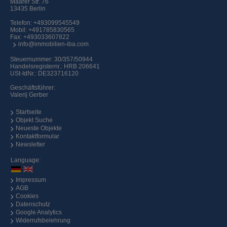
Maarer Str. 76
13435 Berlin
Telefon:
+493099545549
Mobil:
+491785830565
Fax: +493033607822
info@immobilien-iba.com
Steuernummer: 30/357/50944
Handelsregisternr.: HRB 206641
USt-IdNr.: DE323716120
Geschäftsführer:
Valerij Gerber
Startseite
Objekt Suche
Neueste Objekte
Kontaktformular
Newsletter
Language:
Impressum
AGB
Cookies
Datenschutz
Google Analytics
Widerrufsbelehrung