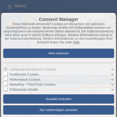
Menü
Consent Manager
Diese Webseite verwendet Cookies,um Besuchern ein optimales
Nutzererlebnis zu bieten. Bestimmte Inhalte von Drittanbietern werden nur
angezeigt,wenn die entsprechende Option aktiviert ist. Die Datenverarbeitung
kann dann auch in einem Drittland erfolgen. Weitere Informationen hierzu in
der Datenschutzerklärung. Weitere Informationen zu den Auswirkungen Ihrer
Auswahl finden Sie unter
Hilfe
.
Neueste Objekte
Objekt 67 von 75
Nächstes Objekt
Vorheriges Objekt
Unbedingt erforderliche Cookies
Zurück zur Übersicht
Funktionale Cookies
Berlin: Berliner Klassik - Vermietete Altbau
Objekt-Nr.: ID4893
Performance Cookies
Wohnung!
Marketing- / Third Party-Cookies
Drittanbieter-Inhalte