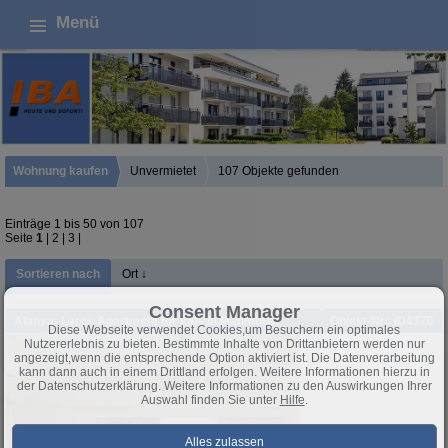
Menü
Wohnung kaufen
Unvermietet
107 Objekte gefunden
Einträge 1 bis 50 von 107
Seite
1
|
2
|
3
|
Sortieren nach
Ort ↓
Consent Manager
Alanya: Large Apartment for sale in Mahmutlar
Objekt-Nr.: ID4370
Diese Webseite verwendet Cookies,um Besuchern ein optimales
Nutzererlebnis zu bieten. Bestimmte Inhalte von Drittanbietern werden nur
angezeigt,wenn die entsprechende Option aktiviert ist. Die Datenverarbeitung
kann dann auch in einem Drittland erfolgen. Weitere Informationen hierzu in
der Datenschutzerklärung. Weitere Informationen zu den Auswirkungen Ihrer
Auswahl finden Sie unter
Hilfe
.