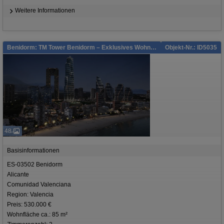
Weitere Informationen
Benidorm: TM Tower Benidorm – Exklusives Wohnen in luftiger Höhe an der Costa Blanca
Objekt-Nr.: ID5035
48
Basisinformationen
ES-03502 Benidorm
Alicante
Comunidad Valenciana
Region: Valencia
Preis: 530.000 €
Wohnfläche ca.: 85 m²