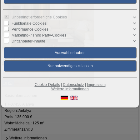
Unbedingt erforderliche Cookies
Funktionale Cookies
Performance Cookies
Marketing- / Third Party-Cookies
Drittanbieter-Inhalte
18
Cookie-Details
|
Datenschutz
|
Impressum
Weitere Informationen
Basisinformationen
TR-07450 Alanya
Region: Antalya
Preis: 135.000 €
Wohnfläche ca.: 125 m²
Zimmeranzahl: 3
Weitere Informationen