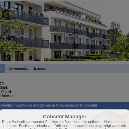
en
Unvermietet
Exposé
 70
Objekt
 Objekt
 Übersicht
alkidiki: Townhouse mit 125 qm in Griechenland (Khalkidiki)
Consent Manager
Diese Webseite verwendet Cookies,um Besuchern ein optimales Nutzererlebnis
zu bieten. Bestimmte Inhalte von Drittanbietern werden nur angezeigt,wenn die