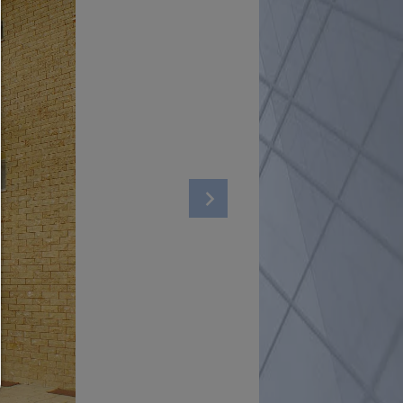
Um fortfahren zu können,müssen Sie eine Cookie-Auswahl treffen. Nac
erhalten Sie eine Erläuterung der verschiedenen Optionen und ihrer B
Alles zulassen:
Jedes Cookie wie z.B. Tracking- und Analytische-Cookies sowie Drittan
Inhalte.
Auswahl erlauben:
Es werden nur Drittanbieter-Inhalte oder die Cookie-Arten zugelassen d
den Checkboxen angehakt haben.
Nur notwendiges zulassen:
Es werden nur die technisch notwendigen Cookies zugelassen und 
Drittanbieter-Inhalte.
Sie können Ihre Cookie-Einstellung jederzeit hier ändern:
Cookie-Details
|
Datenschutz
|
Impressum
zurück