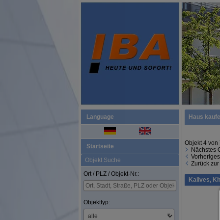
Language
Haus kauf
Objekt 4 von
Startseite
Nächstes 
Vorheriges
Objekt Suche
Zurück zur
Ort / PLZ / Objekt-Nr.:
Kalives, Kh
Objekttyp: