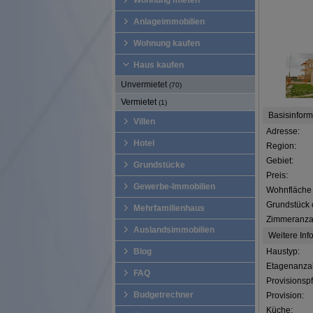
Wohnung mieten
Anlageimmobilien
Wohnung kaufen
Haus kaufen
Unvermietet
(70)
Vermietet
(1)
Basisinfor
Villen
Adresse:
Hotel
Region:
Gebiet:
Grundstücke
Preis:
Gewerbe-Immobilien
Wohnfläche 
Grundstück 
Mehrfamilienhaus
Zimmeranza
Auslandsimmobilien
Weitere Inf
Blog
Haustyp:
Etagenanzah
FAQ
Provisionspfl
Budgetrechner
Provision:
Küche: