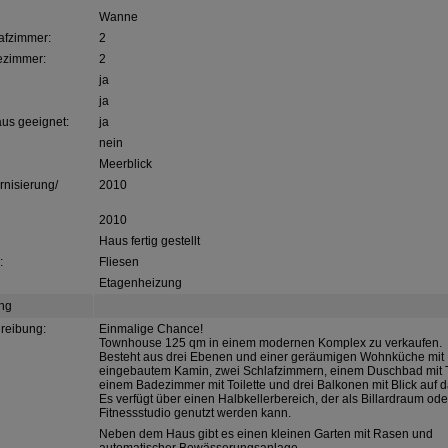
Wanne
afzimmer:
2
ezimmer:
2
ja
ja
aus geeignet:
ja
nein
Meerblick
rnisierung/
2010
2010
Haus fertig gestellt
:
Fliesen
Etagenheizung
ng
reibung:
Einmalige Chance!
Townhouse 125 qm in einem modernen Komplex zu verkaufen.
Besteht aus drei Ebenen und einer geräumigen Wohnküche mit
eingebautem Kamin, zwei Schlafzimmern, einem Duschbad mit To
einem Badezimmer mit Toilette und drei Balkonen mit Blick auf 
Es verfügt über einen Halbkellerbereich, der als Billardraum ode
Fitnessstudio genutzt werden kann.
Neben dem Haus gibt es einen kleinen Garten mit Rasen und