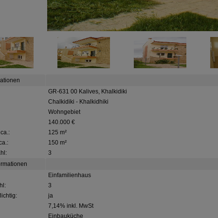
mationen
GR-631 00 Kalives, Khalkidiki
Chalkidiki - Khalkidhiki
Wohngebiet
140.000 €
ca.:
125 m²
ca.:
150 m²
hl:
3
ormationen
Einfamilienhaus
l:
3
ichtig:
ja
7,14% inkl. MwSt
Einbauküche