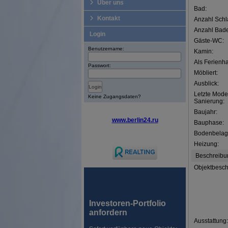
Über uns
Bad:
Kontakt
Anzahl Schl
Anzahl Bad
Login
Gäste-WC:
Benutzername:
Kamin:
Als Ferienh
Passwort:
Möbliert:
Ausblick:
Letzte Mode
Keine Zugangsdaten?
Sanierung:
Baujahr:
www.berlin24.ru
Bauphase:
Bodenbelag
Heizung:
Beschreibu
Objektbesch
Investoren-Portfolio
anfordern
Ausstattung: