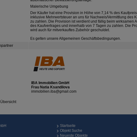
automatischer Bewässerungsanlage.
Malerische Umgebung
Der Käufer hat eine Provision in Höhe von 7,14 % des Kaufprei
inklusive Mehrwertsteuer an uns für Nachweis/Vermittlung des K
zu zahlen. Die Provision ist verdient und fällig beim wirksamen 
des Kaufvertrages und innerhalb von 7 Tagen zu zahlen. Die Pr
wird auch für mitverkauftes Zubehör geschuldet.
Es gelten unsere Allgemeinen Geschäftsbedingungen.
hpartner
IBA Immobilien GmbH
Frau Natia Ksandilova
immobilien.iba@gmail.com
 Übersicht
GmbH
Startseite
Objekt Suche
Neueste Objekte