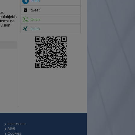
teilen
tweet
ses
aufobjekts
teilen
Abschluss
ovision
teilen
Impressum
AGB
Cookies