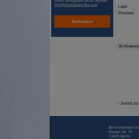
Sofort verfügbare neue Objekte:
info@immobilien-iba.com
Lage:
Provision:
Anfordern
Ihr Ansprec
Zurück zur
IBA Immobilien 
Maarer Str. 76
13435 Berlin