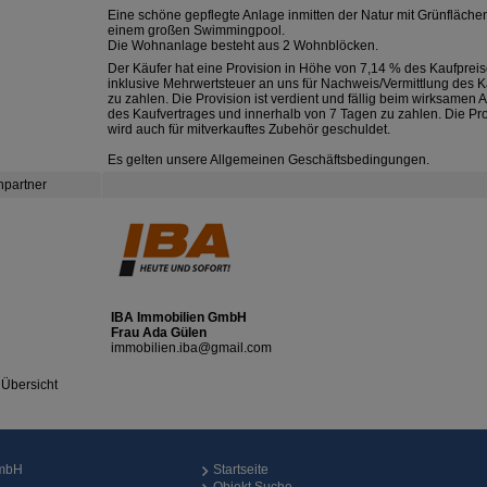
Eine schöne gepflegte Anlage inmitten der Natur mit Grünfläche
einem großen Swimmingpool.
Die Wohnanlage besteht aus 2 Wohnblöcken.
Der Käufer hat eine Provision in Höhe von 7,14 % des Kaufprei
inklusive Mehrwertsteuer an uns für Nachweis/Vermittlung des K
zu zahlen. Die Provision ist verdient und fällig beim wirksamen 
des Kaufvertrages und innerhalb von 7 Tagen zu zahlen. Die Pr
wird auch für mitverkauftes Zubehör geschuldet.
Es gelten unsere Allgemeinen Geschäftsbedingungen.
hpartner
IBA Immobilien GmbH
Frau Ada Gülen
immobilien.iba@gmail.com
 Übersicht
GmbH
Startseite