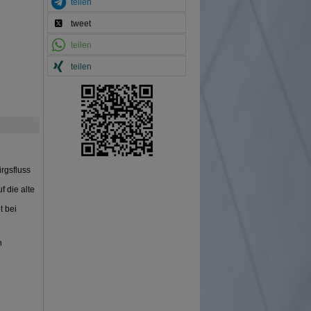
teilen
tweet
teilen
teilen
rgsfluss
 die alte
t bei
n