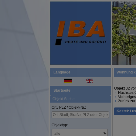
Language
Wohnung k
Objekt 32 vo
Startseite
Nächstes 
Vorheriges
Objekt Suche
Zurück zur
Ort / PLZ / Objekt-Nr.:
Kestel: Lu
Objekttyp: