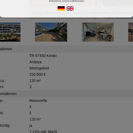
Luxus Wohnanlage mit Pool l im europäischen Gegend in A
mationen
TR-07450 Kestel
Antalya
Wohngebiet
250.000 €
ca.:
120 m²
hl:
3
ormationen
p:
Maisonette
4
l:
5
120 m³
ichtig:
ja
7,14% inkl. MwSt