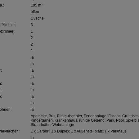
a.:
105 m²
offen
Dusche
afzimmer:
3
ezimmer:
1
2
2
1
ja
ja
r:
ja
ja
n:
ja
:
ja
:
ja
ja
Wohnen:
ja
Apotheke, Bus, Einkaufscenter, Ferienanlage, Fitness, Grundsch
Kindergarten, Krankenhaus, ruhige Gegend, Park, Pool, Spielpla
Strandnähe, Wohnanlage
Parkflächen:
1 x Carport; 1 x Duplex; 1 x Außenstellplatz; 1 x Parkhaus
ja