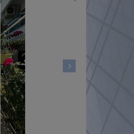
Consent Manager
HILFE
Um fortfahren zu können,müssen Sie eine Cookie-Auswahl treffen. Nac
erhalten Sie eine Erläuterung der verschiedenen Optionen und ihrer B
Alles zulassen:
Jedes Cookie wie z.B. Tracking- und Analytische-Cookies sowie Drittan
Inhalte.
Auswahl erlauben:
Es werden nur Drittanbieter-Inhalte oder die Cookie-Arten zugelassen d
den Checkboxen angehakt haben.
Nur notwendiges zulassen:
Es werden nur die technisch notwendigen Cookies zugelassen und 
Drittanbieter-Inhalte.
Sie können Ihre Cookie-Einstellung jederzeit hier ändern:
Cookie-Details
|
Datenschutz
|
Impressum
zurück