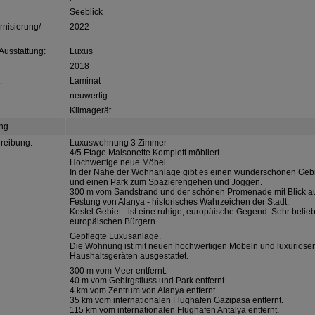
Seeblick
rnisierung/
2022
 Ausstattung:
Luxus
2018
:
Laminat
neuwertig
Klimagerät
ng
reibung:
Luxuswohnung 3 Zimmer
4/5 Etage Maisonette Komplett möbliert.
Hochwertige neue Möbel.
In der Nähe der Wohnanlage gibt es einen wunderschönen Gebi
und einen Park zum Spazierengehen und Joggen.
300 m vom Sandstrand und der schönen Promenade mit Blick auf
Festung von Alanya - historisches Wahrzeichen der Stadt.
Kestel Gebiet - ist eine ruhige, europäische Gegend. Sehr belieb
europäischen Bürgern.
Gepflegte Luxusanlage.
Die Wohnung ist mit neuen hochwertigen Möbeln und luxuriöse
Haushaltsgeräten ausgestattet.
300 m vom Meer entfernt.
40 m vom Gebirgsfluss und Park entfernt.
4 km vom Zentrum von Alanya entfernt.
35 km vom internationalen Flughafen Gazipasa entfernt.
115 km vom internationalen Flughafen Antalya entfernt.