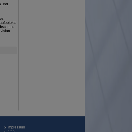
n und
ses
aufobjekts
Abschluss
ovision
Impressum