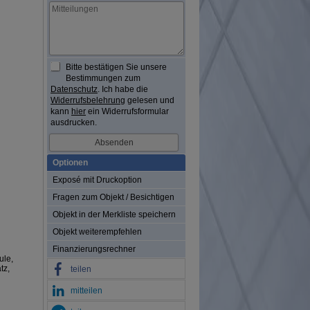
Bitte bestätigen Sie unsere
Bestimmungen zum
Datenschutz
. Ich habe die
Widerrufsbelehrung
gelesen und
kann
hier
ein Widerrufsformular
ausdrucken.
Optionen
Exposé mit Druckoption
Fragen zum Objekt / Besichtigen
Objekt in der Merkliste speichern
Objekt weiterempfehlen
Finanzierungsrechner
ule,
tz,
teilen
mitteilen