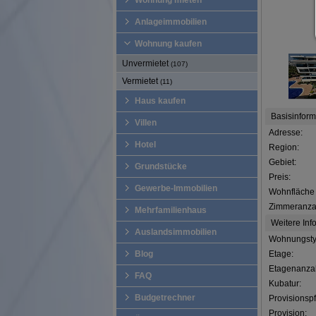
Wohnung mieten
Anlageimmobilien
Wohnung kaufen
Unvermietet
(107)
Vermietet
(11)
Haus kaufen
Basisinfor
Villen
Adresse:
Hotel
Region:
Gebiet:
Grundstücke
Preis:
Gewerbe-Immobilien
Wohnfläche 
Zimmeranza
Mehrfamilienhaus
Weitere Inf
Auslandsimmobilien
Wohnungsty
Blog
Etage:
Etagenanzah
FAQ
Kubatur:
Budgetrechner
Provisionspfl
Provision: