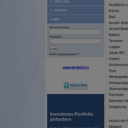
Über uns
Nutzfläche c
Kontakt
Küche:
Bad:
Login
Anzahl Schl
Benutzername:
Anzahl Bad
Balkon:
Passwort:
Terrasse:
Loggia:
Gäste-WC:
Keine Zugangsdaten?
Garten:
Nichtrauche
www.berlin24.ru
Pool:
Wintergarte
Klimaanlage
Alarmanlage
Fahrstuhl:
Betreutes 
Umgebung:
Investoren-Portfolio
anfordern
Anzahl der 
Möbliert: