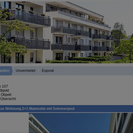
aufen
Unvermietet
Exposé
n 107
Objekt
 Objekt
 Übersicht
xus Wohnung 2+1 Mainsotte mit Sommerpool