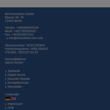
IBA Immobilien GmbH
Maarer Str. 76
13435 Berlin
Telefon:
+493099545549
Mobil:
+491785830565
Fax: +493033607822
info@immobilien-iba.com
Steuernummer: 30/357/50944
Handelsregisternr.: HRB 206641
USt-IdNr.: DE323716120
Geschäftsführer:
Valerij Gerber
Startseite
Objekt Suche
Neueste Objekte
Kontaktformular
Newsletter
Language:
Impressum
AGB