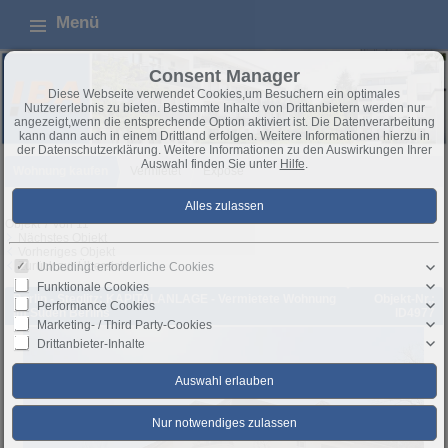
Menü
Consent Manager
Diese Webseite verwendet Cookies,um Besuchern ein optimales
Nutzererlebnis zu bieten. Bestimmte Inhalte von Drittanbietern werden nur
angezeigt,wenn die entsprechende Option aktiviert ist. Die Datenverarbeitung
kann dann auch in einem Drittland erfolgen. Weitere Informationen hierzu in
der Datenschutzerklärung. Weitere Informationen zu den Auswirkungen Ihrer
Auswahl finden Sie unter
Hilfe
.
Wohnung kaufen
Vermietet
Exposé
Objekt 7 von 11
Nächstes Objekt
Vorheriges Objekt
Zurück zur Übersicht
Unbedingt erforderliche Cookies
Funktionale Cookies
Berlin - Steglitz: KAPITALANLAGE - Vermietete Wohnung
Objekt-Nr.:
Performance Cookies
im Süden Berlins
ID4977
Marketing- / Third Party-Cookies
Drittanbieter-Inhalte