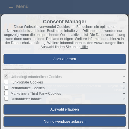
Menü
Consent Manager
Diese Webseite verwendet Cookies,um Besuchern ein optimales
Nutzererlebnis zu bieten. Bestimmte Inhalte von Drittanbietern werden nur
angezeigt,wenn die entsprechende Option aktiviert ist. Die Datenverarbeitung
kann dann auch in einem Drittland erfolgen. Weitere Informationen hierzu in
der Datenschutzerklärung. Weitere Informationen zu den Auswirkungen Ihrer
Auswahl finden Sie unter
Hilfe
.
Wohnung mieten
Mit Möbel
Exposé
Objekt von 12
Nächstes Objekt
Vorheriges Objekt
Zurück zur Übersicht
Unbedingt erforderliche Cookies
Funktionale Cookies
Guardamar del Segura: Erdgeschosswohnung mit privatem
Objekt-Nr.:
Performance Cookies
Garten in Guardamar del Segura
ID5081
Marketing- / Third Party-Cookies
Drittanbieter-Inhalte