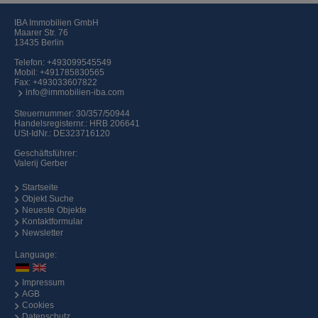
IBA Immobilien GmbH
Maarer Str. 76
13435 Berlin
Telefon:
+493099545549
Mobil:
+491785830565
Fax: +493033607822
info@immobilien-iba.com
Steuernummer: 30/357/50944
Handelsregisternr.: HRB 206641
USt-IdNr.: DE323716120
Geschäftsführer:
Valerij Gerber
Startseite
Objekt Suche
Neueste Objekte
Kontaktformular
Newsletter
Language:
Impressum
AGB
Cookies
Datenschutz