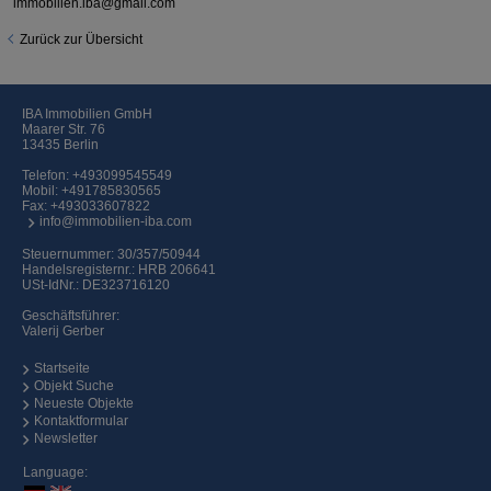
immobilien.iba@gmail.com
Zurück zur Übersicht
IBA Immobilien GmbH
Maarer Str. 76
13435 Berlin
Telefon:
+493099545549
Mobil:
+491785830565
Fax: +493033607822
info@immobilien-iba.com
Steuernummer: 30/357/50944
Handelsregisternr.: HRB 206641
USt-IdNr.: DE323716120
Geschäftsführer:
Valerij Gerber
Startseite
Objekt Suche
Neueste Objekte
Kontaktformular
Newsletter
Language: