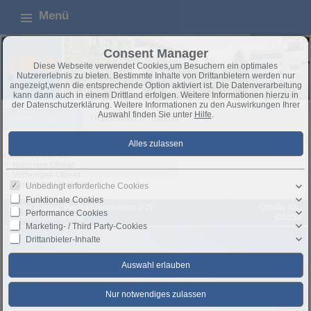
Menü
Consent Manager
Diese Webseite verwendet Cookies,um Besuchern ein optimales
Nutzererlebnis zu bieten. Bestimmte Inhalte von Drittanbietern werden nur
angezeigt,wenn die entsprechende Option aktiviert ist. Die Datenverarbeitung
kann dann auch in einem Drittland erfolgen. Weitere Informationen hierzu in
der Datenschutzerklärung. Weitere Informationen zu den Auswirkungen Ihrer
Auswahl finden Sie unter
Hilfe
.
Wohnung kaufen
Unvermietet
Exposé
Objekt 95 von 107
Nächstes Objekt
Vorheriges Objekt
Zurück zur Übersicht
Unbedingt erforderliche Cookies
Funktionale Cookies
Santa Ponsa: Perfekt renovierte 2-Zi
Objekt-Nr.:
Performance Cookies
Meerblickwohnung
ID5158
Marketing- / Third Party-Cookies
Drittanbieter-Inhalte