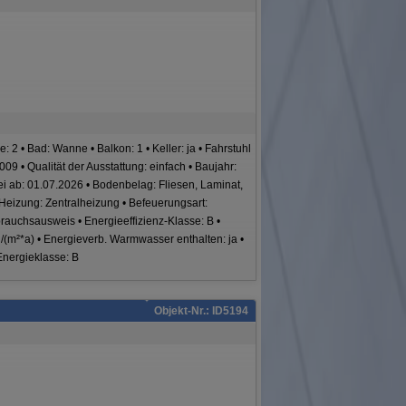
 • Bad: Wanne • Balkon: 1 • Keller: ja • Fahrstuhl
09 • Qualität der Ausstattung: einfach • Baujahr:
ei ab: 01.07.2026 • Bodenbelag: Fliesen, Laminat,
 Heizung: Zentralheizung • Befeuerungsart:
auchsausweis • Energieeffizienz-Klasse: B •
(m²*a) • Energieverb. Warmwasser enthalten: ja •
Energieklasse: B
Objekt-Nr.: ID5194