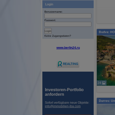
Login
Benutzername:
Passwort:
Budva: H
Keine Zugangsdaten?
www.berlin24.ru
24
Investoren-Portfolio
anfordern
Durres: Un
Sofort verfügbare neue Objekte:
info@immobilien-iba.com