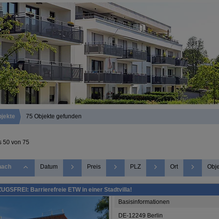
jekte
75 Objekte gefunden
s 50 von 75
nach
Datum
Preis
PLZ
Ort
Obje
ZUGSFREI: Barrierefreie ETW in einer Stadtvilla!
Basisinformationen
DE-12249 Berlin