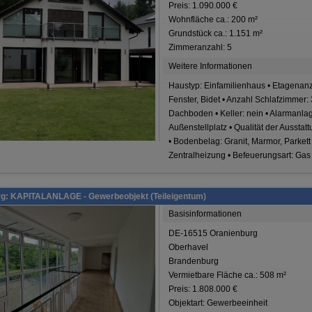
Preis: 1.090.000 €
Wohnfläche ca.: 200 m²
Grundstück ca.: 1.151 m²
Zimmeranzahl: 5
Weitere Informationen
Haustyp: Einfamilienhaus • Etagenanz
Fenster, Bidet • Anzahl Schlafzimmer: 
Dachboden • Keller: nein • Alarmanlage
Außenstellplatz • Qualität der Ausstat
• Bodenbelag: Granit, Marmor, Parkett
Zentralheizung • Befeuerungsart: Gas
g: KAPITALANLAGE - Gewerbeobjekt (Teileigentum)
Basisinformationen
DE-16515 Oranienburg
Oberhavel
Brandenburg
Vermietbare Fläche ca.: 508 m²
Preis: 1.808.000 €
Objektart: Gewerbeeinheit