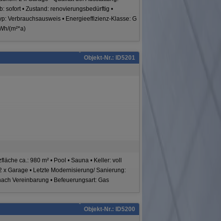
b: sofort • Zustand: renovierungsbedürftig •
yp: Verbrauchsausweis • Energieeffizienz-Klasse: G
Wh/(m²*a)
Objekt-Nr.: ID5201
fläche ca.: 980 m² • Pool • Sauna • Keller: voll
: 2 x Garage • Letzte Modernisierung/ Sanierung:
 nach Vereinbarung • Befeuerungsart: Gas
Objekt-Nr.: ID5200