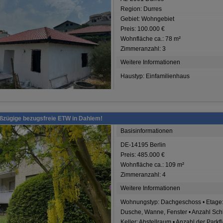
Region: Durres
Gebiet: Wohngebiet
Preis: 100.000 €
Wohnfläche ca.: 78 m²
Zimmeranzahl: 3
Weitere Informationen
Haustyp: Einfamilienhaus
oßzügige bezugsfreie ETW in Dahlem!
Basisinformationen
DE-14195 Berlin
Preis: 485.000 €
Wohnfläche ca.: 109 m²
Zimmeranzahl: 4
Weitere Informationen
Wohnungstyp: Dachgeschoss • Etage: 
Dusche, Wanne, Fenster • Anzahl Schl
Keller: Abstellraum • Anzahl der Parkf