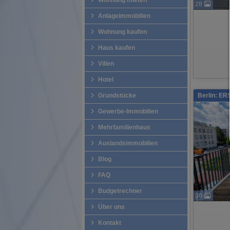
Wohnung mieten
28
Anlageimmobilien
Wohnung kaufen
Haus kaufen
Villen
Hotel
Grundstücke
Berlin: ER
Gewerbe-Immobilien
Mehrfamilienhaus
Auslandsimmobilien
Blog
FAQ
Budgetrechner
36
Über uns
Kontakt