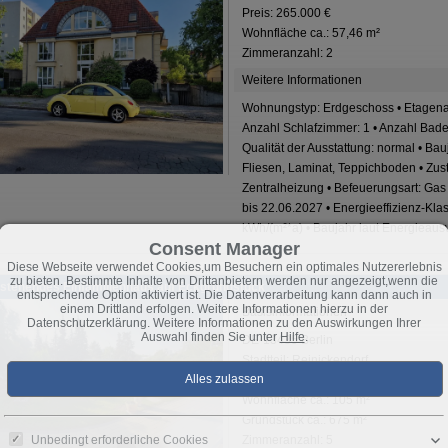
Preis: 265.000 €
Wohnfläche ca.: 57,46 m²
Zimmeranzahl: 2
Weitere Informationen
Wohnungstyp: Erdgeschoss • Etagenan
Anzahl Schlafzimmer: 1 • Anzahl Badezim
Qualität der Ausstattung: normal • Bau
Fliesen, Laminat, Teppichboden • Zus
Zentralheizung • Befeuerungsart: Gas
bis 22.06.2027 • Energieeffizienz-Kl
kWh/(m²*a) • Baujahr laut Energieaus
Consent Manager
Diese Webseite verwendet Cookies,um Besuchern ein optimales Nutzererlebnis
zu bieten. Bestimmte Inhalte von Drittanbietern werden nur angezeigt,wenn die
eistehendes Einfamilienhaus auf Eckgrundstück
entsprechende Option aktiviert ist. Die Datenverarbeitung kann dann auch in
einem Drittland erfolgen. Weitere Informationen hierzu in der
Basisinformationen
Datenschutzerklärung. Weitere Informationen zu den Auswirkungen Ihrer
Auswahl finden Sie unter
Hilfe
.
DE-13435 Berlin
Stadtteil: Reinickendorf
Preis: 600.000 €
Wohnfläche ca.: 105 m²
Grundstück ca.: 675 m²
Zimmeranzahl: 5
Unbedingt erforderliche Cookies