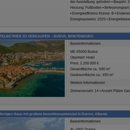
der Ausstattung: gehoben • Baujahr: 20
Heizung: Fußboden • Befeuerungsart
• Energieeffizienz-Klasse: B • Endene
Energieausweis: 2025 • Energieklass
OTELBETRIEB ZU VERKAUFEN – BUDVA, MONTENEGRO
Basisinformationen
ME-85000 Budva
Objektart: Hotel
Preis: 2.200.000 €
Gesamtfläche ca.: 690 m²
Gastraumfläche ca.: 450 m²
Weitere Informationen
Zimmeranzahl: 14 • Anzahl Plätze Ga
fertiges Haus mit großem Investitionspotenzial in Durres, Albania
Basisinformationen
AL-2001 Durres