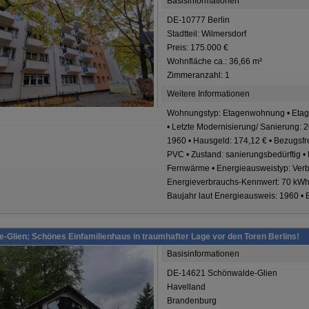
Basisinformationen
DE-10777 Berlin
Stadtteil: Wilmersdorf
Preis: 175.000 €
Wohnfläche ca.: 36,66 m²
Zimmeranzahl: 1
Weitere Informationen
Wohnungstyp: Etagenwohnung • Etage: 2
• Letzte Modernisierung/ Sanierung: 20
1960 • Hausgeld: 174,12 € • Bezugsfr
PVC • Zustand: sanierungsbedürftig •
Fernwärme • Energieausweistyp: Verbr
Energieverbrauchs-Kennwert: 70 kWh/
Baujahr laut Energieausweis: 1960 • 
-Glien: Schönes Einfamilienhaus in traumhafter Lage vor den Toren Berlins!
Basisinformationen
DE-14621 Schönwalde-Glien
Havelland
Brandenburg