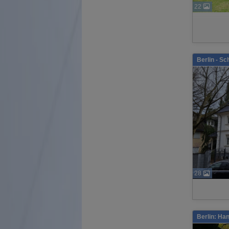
22
Berlin - S
28
Berlin: Ha