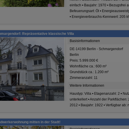
einfach • Baujahr: 1970 • Bezugsfrei a
Befeuerungsart: Öl • Energieausweist
• Energieverbrauchs-Kennwert: 205 k
chmargendorf: Repräsentative klassische Villa
Basisinformationen
DE-14199 Berlin - Schmargendorf
Berlin
Preis: 5.999.000 €
Wohnfläche ca.: 600 m²
Grundstück ca.: 1.200 m²
Zimmeranzahl: 11
Weitere Informationen
Haustyp: Villa • Etagenanzahl: 2 • Nutz
unterkellert • Anzahl der Parkflächen
2012 • Baujahr: 1922 • Verfügbar ab:
ndwerkerwohnung mitten in der Stadt!