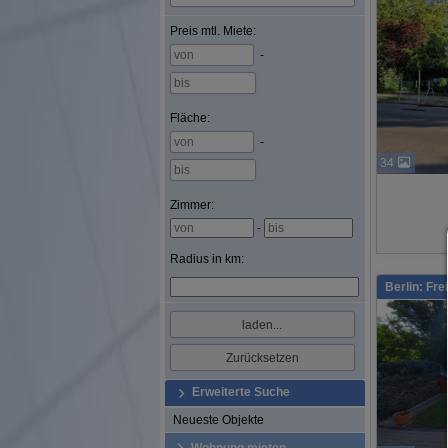
Preis
mtl. Miete
:
-
Fläche
:
-
34
Zimmer:
-
Radius in km:
Berlin: Fr
Erweiterte Suche
Neueste Objekte