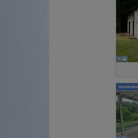
36
Oranienbur