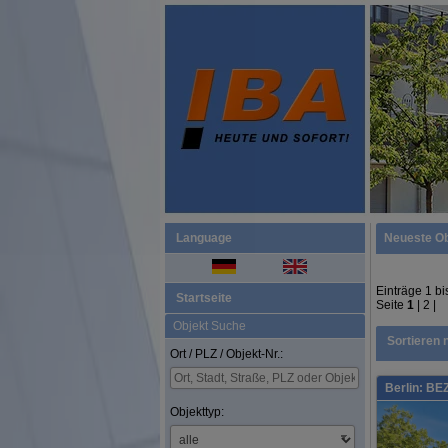
Language
Neueste Ob
Einträge 1 bi
Startseite
Seite
1
|
2
|
Objekt Suche
Sortieren 
Ort / PLZ / Objekt-Nr.:
Berlin: BE
Objekttyp: