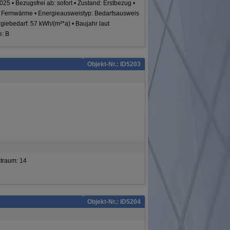
25 • Bezugsfrei ab: sofort • Zustand: Erstbezug •
: Fernwärme • Energieausweistyp: Bedarfsausweis
rgiebedarf: 57 kWh/(m²*a) • Baujahr laut
e: B
Objekt-Nr.: ID5203
straum: 14
Objekt-Nr.: ID5204