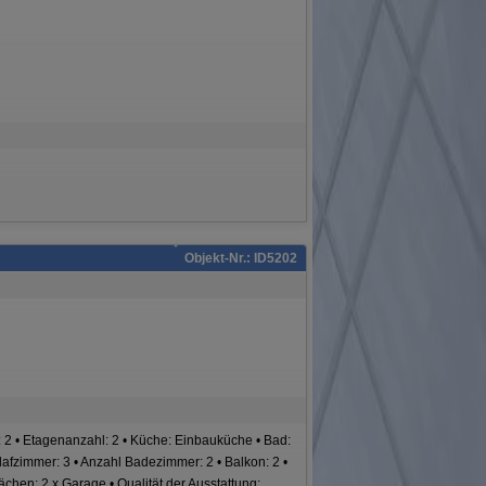
Objekt-Nr.: ID5202
2 • Etagenanzahl: 2 • Küche: Einbauküche • Bad:
afzimmer: 3 • Anzahl Badezimmer: 2 • Balkon: 2 •
lächen: 2 x Garage • Qualität der Ausstattung: