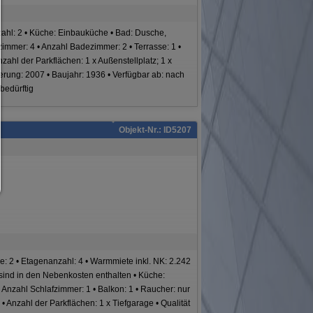
Nur notwendiges zulassen:
Es werden nur die technisch notwendigen Cookies zugelassen und 
ahl: 2 • Küche: Einbauküche • Bad: Dusche,
Drittanbieter-Inhalte.
zimmer: 4 • Anzahl Badezimmer: 2 • Terrasse: 1 •
Sie können Ihre Cookie-Einstellung jederzeit hier ändern:
nzahl der Parkflächen: 1 x Außenstellplatz; 1 x
Cookie-Details
|
Datenschutz
|
Impressum
erung: 2007 • Baujahr: 1936 • Verfügbar ab: nach
zurück
bedürftig
Objekt-Nr.: ID5207
 2 • Etagenanzahl: 4 • Warmmiete inkl. NK: 2.242
 sind in den Nebenkosten enthalten • Küche:
Anzahl Schlafzimmer: 1 • Balkon: 1 • Raucher: nur
l • Anzahl der Parkflächen: 1 x Tiefgarage • Qualität