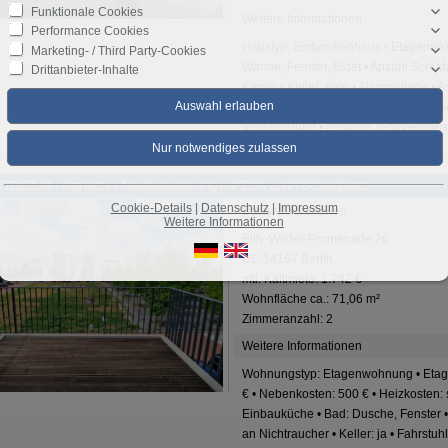
Funktionale Cookies
Weitere Informationen
Performance Cookies
Haustyp: Einfamilienhaus • Etagenanz
Marketing- / Third Party-Cookies
Wanne, Fenster, Bidet • Anzahl Schlaf
Drittanbieter-Inhalte
Kamin • Keller: nein • Alarmanlage • A
Garage • Letzte Modernisierung/ Sani
Vereinbarung • Zustand: renovierungs
STBEZUG - Attraktive Neubauwohnung mit EBK und TG-Stellplatz!
Cookie-Details
|
Datenschutz
|
Impressum
Basisinformationen
Weitere Informationen
Billy-Wilder-Promenade 26
DE-14167 Berlin
mtl. Kaltmiete: 1.742 €
Wohnfläche ca.: 71,06 m²
Zimmeranzahl: 2
Weitere Informationen
Wohnungstyp: Etagenwohnung • Etage:
€ • Nebenkosten: 500 € • Heizkosten:
Einbauküche • Bad: Dusche, Fenster • 
an Nichtraucher • Keller: ja • Fahrstuh