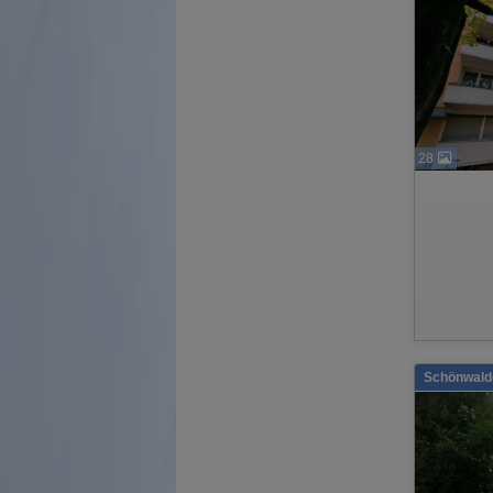
28
Schönwalde