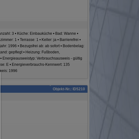
zahl: 3 • Küche: Einbauküche • Bad: Wanne •
mer: 1 • Terrasse: 1 • Keller: ja • Barrierefrei •
jahr: 1996 • Bezugsfrei ab: ab sofort • Bodenbelag:
tand: gepflegt • Heizung: Fußboden,
 • Energieausweistyp: Verbrauchsausweis - gültig
asse: E • Energieverbrauchs-Kennwert: 135
weis: 1996
Consent Manager
HILFE
Objekt-Nr.: ID5210
Um fortfahren zu können,müssen Sie eine Cookie-Auswahl treffen. Nac
erhalten Sie eine Erläuterung der verschiedenen Optionen und ihrer B
Alles zulassen:
Jedes Cookie wie z.B. Tracking- und Analytische-Cookies sowie Drittan
Inhalte.
Auswahl erlauben:
Es werden nur Drittanbieter-Inhalte oder die Cookie-Arten zugelassen d
den Checkboxen angehakt haben.