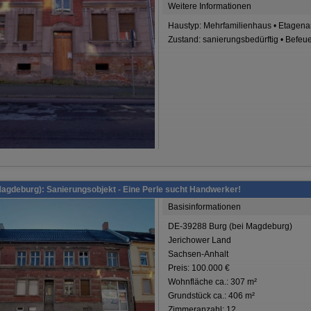
Weitere Informationen
Haustyp: Mehrfamilienhaus • Etagenanz
Zustand: sanierungsbedürftig • Befeu
Magdeburg): Sanierungsobjekt - Eine Perle sucht Handwerker!
Basisinformationen
DE-39288 Burg (bei Magdeburg)
Jerichower Land
Sachsen-Anhalt
Preis: 100.000 €
Wohnfläche ca.: 307 m²
Grundstück ca.: 406 m²
Zimmeranzahl: 12