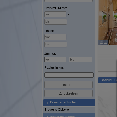
Preis
mtl. Miete
:
-
Fläche
:
-
12
Zimmer:
-
Radius in km:
Bodrum: G
Erweiterte Suche
Neueste Objekte