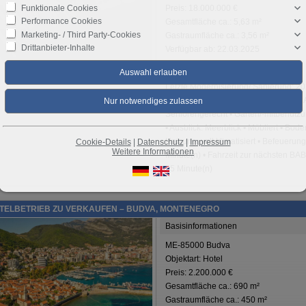
Funktionale Cookies
Preis: 18.000.000 €
Performance Cookies
Gesamtfläche ca.: 5,63 m²
Marketing- / Third Party-Cookies
Gastraumfläche ca.: 3,56 m²
Drittanbieter-Inhalte
Verfügbar ab: 22.03.2025
Weitere Informationen
Letzte Modernisierung/ Sanierung: 202
Gebäude: 2023 • Zimmeranzahl: 34 • A
Seniorengerecht • Garten/-mitbenutzun
• Ausblick: Meerblick • Möbliert • Bode
Heizung: voll klimatisiert • Befeuerung
Cookie-Details
|
Datenschutz
|
Impressum
Weitere Informationen
Minute(n) • Fahrzeit zur nächsten BAB
15 Minute(n)
OTELBETRIEB ZU VERKAUFEN – BUDVA, MONTENEGRO
Basisinformationen
ME-85000 Budva
Objektart: Hotel
Preis: 2.200.000 €
Gesamtfläche ca.: 690 m²
Gastraumfläche ca.: 450 m²