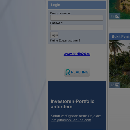
Login
Benutzername:
12
Passwort:
Bukit Peni
Keine Zugangsdaten?
www.berlin24.ru
13
Investoren-Portfolio
anfordern
Sofort verfügbare neue Objekte:
info@immobilien-iba.com