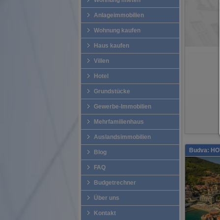
Wohnung mieten
Anlageimmobilien
Wohnung kaufen
Haus kaufen
Villen
Hotel
Grundstücke
Gewerbe-Immobilien
Mehrfamilienhaus
Auslandsimmobilien
Budva: H
Blog
FAQ
Budgetrechner
Über uns
Kontakt