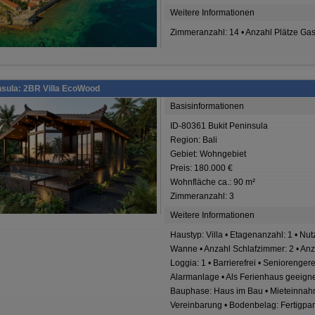
Weitere Informationen
Zimmeranzahl: 14 • Anzahl Plätze Ga
nsula: 2BR Villa EcoWood
Basisinformationen
ID-80361 Bukit Peninsula
Region: Bali
Gebiet: Wohngebiet
Preis: 180.000 €
Wohnfläche ca.: 90 m²
Zimmeranzahl: 3
Weitere Informationen
Haustyp: Villa • Etagenanzahl: 1 • Nu
Wanne • Anzahl Schlafzimmer: 2 • Anza
Loggia: 1 • Barrierefrei • Seniorenger
Alarmanlage • Als Ferienhaus geeigne
Bauphase: Haus im Bau • Mieteinnahme
Vereinbarung • Bodenbelag: Fertigpar