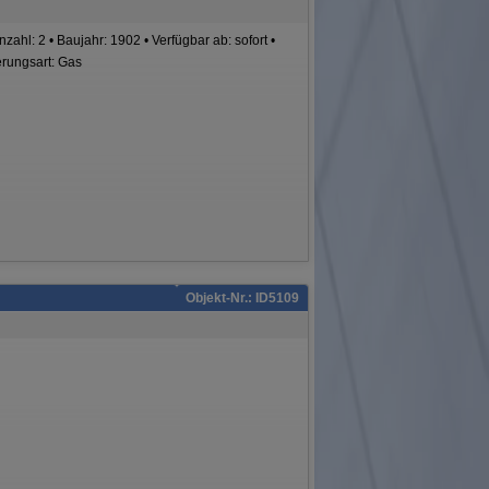
ahl: 2 • Baujahr: 1902 • Verfügbar ab: sofort •
erungsart: Gas
Objekt-Nr.: ID5109