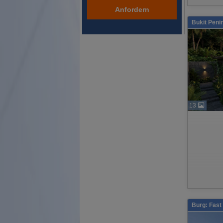
Anfordern
Bukit Peni
13
Burg: Fast