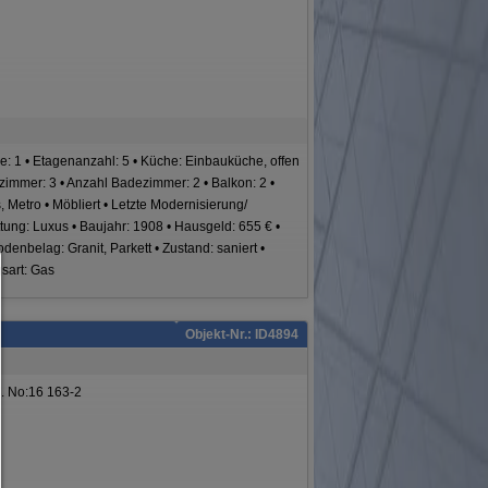
 1 • Etagenanzahl: 5 • Küche: Einbauküche, offen
zimmer: 3 • Anzahl Badezimmer: 2 • Balkon: 2 •
, Metro • Möbliert • Letzte Modernisierung/
ttung: Luxus • Baujahr: 1908 • Hausgeld: 655 € •
enbelag: Granit, Parkett • Zustand: saniert •
Consent Manager
sart: Gas
HILFE
Objekt-Nr.: ID4894
Um fortfahren zu können,müssen Sie eine Cookie-Auswahl treffen. Nac
erhalten Sie eine Erläuterung der verschiedenen Optionen und ihrer B
. No:16 163-2
Alles zulassen:
Jedes Cookie wie z.B. Tracking- und Analytische-Cookies sowie Drittan
Inhalte.
Auswahl erlauben:
Es werden nur Drittanbieter-Inhalte oder die Cookie-Arten zugelassen d
den Checkboxen angehakt haben.