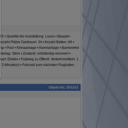
Nur notwendiges zulassen:
Es werden nur die technisch notwendigen Cookies zugelassen und 
Drittanbieter-Inhalte.
Sie können Ihre Cookie-Einstellung jederzeit hier ändern:
Cookie-Details
|
Datenschutz
|
Impressum
zurück
5 • Qualität der Ausstattung: Luxus • Baujahr-
nzahl Plätze Gastraum: 34 • Anzahl Betten: 68 •
g • Pool • Klimaanlage • Alarmanlage • Barrierefrei
nbelag: Stein • Zustand: vollständig renoviert •
sart: Elektro • Fußweg zu Öffentl. Verkehrsmitteln: 1
: 3 Minute(n) • Fahrzeit zum nächsten Flughafen:
Objekt-Nr.: ID5203