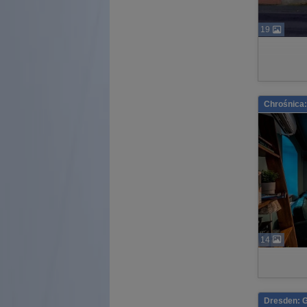
19
Chrośnica:
14
Dresden: 