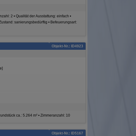
ahl: 2 • Qualität der Ausstattung: einfach •
 Zustand: sanierungsbedürftig • Befeuerungsart:
Objekt-Nr.: ID4923
e]
rundstück ca.: 5.264 m² • Zimmeranzahl: 10
Objekt-Nr.: ID5167