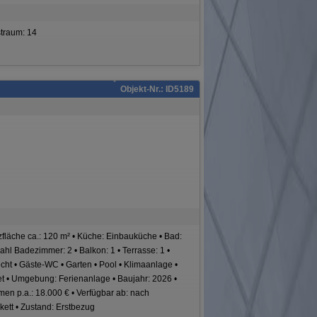
straum: 14
Objekt-Nr.: ID5189
tzfläche ca.: 120 m² • Küche: Einbauküche • Bad:
hl Badezimmer: 2 • Balkon: 1 • Terrasse: 1 •
echt • Gäste-WC • Garten • Pool • Klimaanlage •
t • Umgebung: Ferienanlage • Baujahr: 2026 •
n p.a.: 18.000 € • Verfügbar ab: nach
kett • Zustand: Erstbezug