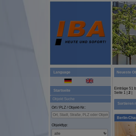
Language
Neueste Ob
Einträge 51 
Startseite
Seite
1
|
2
|
Objekt Suche
Sortieren 
Ort / PLZ / Objekt-Nr.:
Berlin-Cha
Objekttyp: