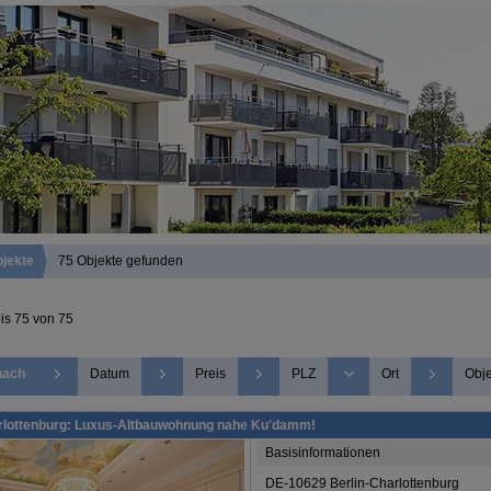
jekte
75 Objekte gefunden
bis 75 von 75
nach
Datum
Preis
PLZ
Ort
Obje
rlottenburg: Luxus-Altbauwohnung nahe Ku'damm!
Basisinformationen
DE-10629 Berlin-Charlottenburg