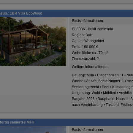
nsula: 1BR Villa EcoWood
Basisinformationen
ID-80361 Bukit Peninsula
Region: Bali
Gebiet: Wohngebiet
Preis: 160.000 €
Wohnfläche ca.: 70 m²
Zimmeranzahl: 2
Weitere Informationen
Haustyp: Villa • Etagenanzahl: 1 • Nu
Wanne • Anzahl Schlafzimmer: 1 • Anza
Seniorengerecht • Pool • Klimaanlage 
Umgebung: Wald • Möbliert • Ausblick:
Baujahr: 2026 • Bauphase: Haus im Ba
nach Vereinbarung • Zustand: Erstbe
 fertig saniertes MFH
Basisinformationen