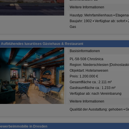
Weitere Informationen
Haustyp: Mehrfamilienhaus • Etagenanz
Baujahr: 1902 • Verfügbar ab: sofort •
Gas
 Aufblühendes luxuriöses Gästehaus & Restaurant
Basisinformationen
PL-58-508 Chrośnica
Region: Niederschlesien [Dolnoslaski
Objektart: Hotelanwesen
Preis: 1.200.000 €
Gesamtfläche ca.: 2.111 m²
Gastraumfläche ca.: 1.233 m²
Verfügbar ab: nach Vereinbarung
Weitere Informationen
Qualität der Ausstattung: gehoben • G
Gewerbeimmobilie in Dresden