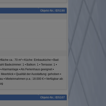
Objekt-Nr.: ID5190
tzfläche ca.: 70 m² • Küche: Einbauküche • Bad:
hl Badezimmer: 1 • Balkon: 1 • Terrasse: 1 •
• Alarmanlage • Als Ferienhaus geeignet •
 Meerblick • Qualität der Ausstattung: gehoben •
u • Mieteinnahmen p.a.: 18.000 € • Verfügbar ab:
zug
Objekt-Nr.: ID5107