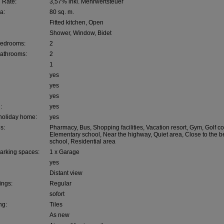
 Rate:
3,57% inkl. Mehrwertsteuer
a:
80 sq. m.
Fitted kitchen, Open
Shower, Window, Bidet
bedrooms:
2
athrooms:
2
1
yes
yes
yes
:
yes
 holiday home:
yes
s:
Pharmacy, Bus, Shopping facilities, Vacation resort, Gym, Golf c
Elementary school, Near the highway, Quiet area, Close to the 
school, Residential area
arking spaces:
1 x Garage
yes
Distant view
tings:
Regular
sofort
ng:
Tiles
As new