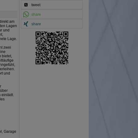
tweet
share
direkt am
share
sten Lagen
ur und
t,
nete Lage.
nt zwei
eine
 bietet,
itläufige
hngefühl,
rleihen.
rt und
r
 über
einlädt.
des
ol, Garage