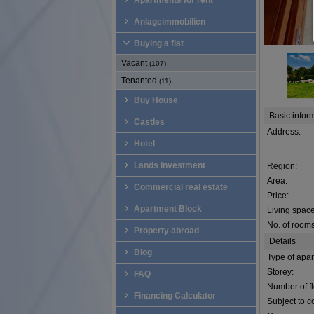
Apartments for rent
Anlageimmobilien
Buying a flat
Vacant
(107)
Tenanted
(11)
Buy House
Basic infor
Castles
Address:
Hotel
Lands Investment
Region:
Area:
Commercial real estate
Price:
Apartment Block
Living space
No. of rooms
Property abroad
Details
Blog
Type of apar
Storey:
FAQ
Number of fl
Financing Calculator
Subject to 