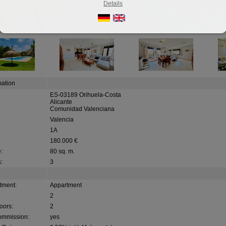
Details
mation
ES-03189 Orihuela-Costa
Alicante
Comunidad Valenciana
Valencia
1A
180.000 €
:
80 sq. m.
:
3
tment:
Appartment
2
oors:
2
commission:
yes