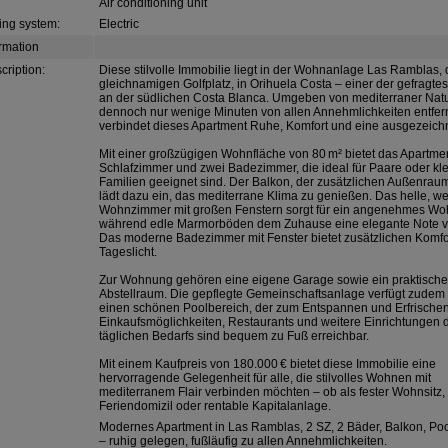
Air conditioning unit
ing system:
Electric
ormation
cription:
Diese stilvolle Immobilie liegt in der Wohnanlage Las Ramblas, 
gleichnamigen Golfplatz, in Orihuela Costa – einer der gefragte
an der südlichen Costa Blanca. Umgeben von mediterraner Nat
dennoch nur wenige Minuten von allen Annehmlichkeiten entfern
verbindet dieses Apartment Ruhe, Komfort und eine ausgezeich
Mit einer großzügigen Wohnfläche von 80 m² bietet das Apartme
Schlafzimmer und zwei Badezimmer, die ideal für Paare oder kl
Familien geeignet sind. Der Balkon, der zusätzlichen Außenraum
lädt dazu ein, das mediterrane Klima zu genießen. Das helle, we
Wohnzimmer mit großen Fenstern sorgt für ein angenehmes Wo
während edle Marmorböden dem Zuhause eine elegante Note ve
Das moderne Badezimmer mit Fenster bietet zusätzlichen Komfo
Tageslicht.
Zur Wohnung gehören eine eigene Garage sowie ein praktische
Abstellraum. Die gepflegte Gemeinschaftsanlage verfügt zudem
einen schönen Poolbereich, der zum Entspannen und Erfrischen 
Einkaufsmöglichkeiten, Restaurants und weitere Einrichtungen 
täglichen Bedarfs sind bequem zu Fuß erreichbar.
Mit einem Kaufpreis von 180.000 € bietet diese Immobilie eine
hervorragende Gelegenheit für alle, die stilvolles Wohnen mit
mediterranem Flair verbinden möchten – ob als fester Wohnsitz,
Feriendomizil oder rentable Kapitalanlage.
Modernes Apartment in Las Ramblas, 2 SZ, 2 Bäder, Balkon, Po
– ruhig gelegen, fußläufig zu allen Annehmlichkeiten.