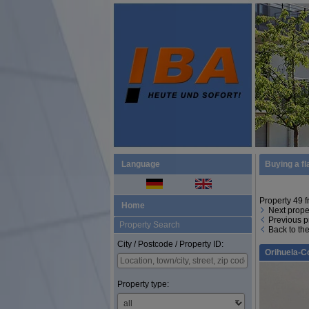
Language
Buying a fl
Property 49 
Home
Next prope
Previous p
Property Search
Back to th
City / Postcode / Property ID:
Orihuela-C
Property type: