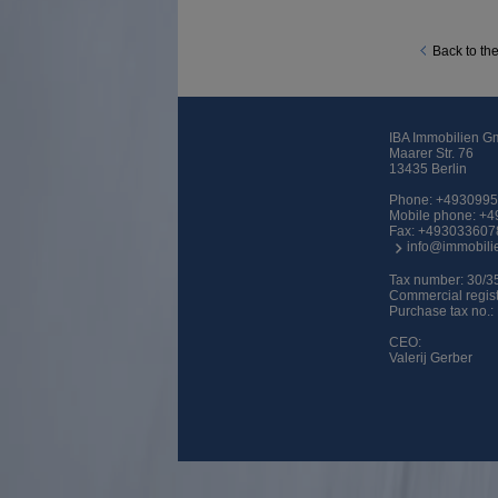
Back to th
IBA Immobilien 
Maarer Str. 76
13435 Berlin
Phone:
+493099
Mobile phone:
+4
Fax: +493033607
info@immobili
Tax number: 30/3
Commercial regis
Purchase tax no
CEO:
Valerij Gerber