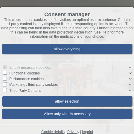
Consent manager
This website uses cookies to offer visitors an optimal user experience. Certain
third-party content is only displayed if the corresponding option is activated. The
data processing can then also take place in a third country. Further information on
this can be found in the data protection declaration. See
Help
for more
information on the implications of your choice.
Strictly necessary cookies
Functional cookies
Performance cookies
Marketing / third party cookies
Third Party Content
Cookie details
|
Privacy
|
Imprint