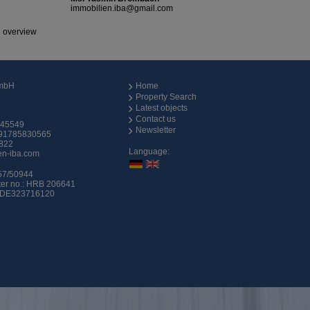
immobilien.iba@gmail.com
e overview
GmbH
Home
Property Search
Latest objects
Contact us
545549
Newsletter
91785830565
822
Language:
en-iba.com
57/50944
ter no.: HRB 206641
.: DE323716120