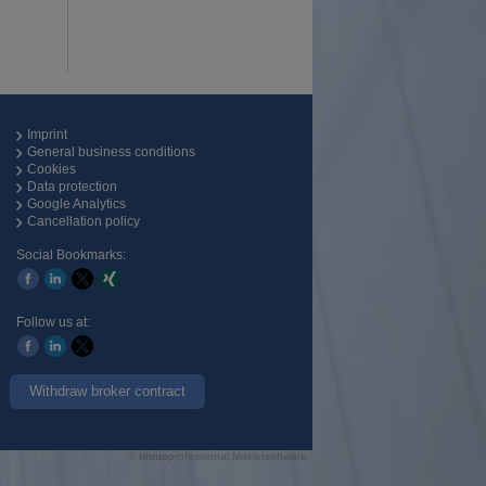
Imprint
General business conditions
Cookies
Data protection
Google Analytics
Cancellation policy
Social Bookmarks:
Follow us at:
Withdraw broker contract
©
immo
professional
Maklersoftware