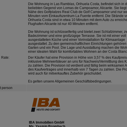
Die Wohnung in Las Ramblas, Orihuela Costa, befindet sich in d
beliebten Gegend von Lomas de Campoamor, Alicante. Sie liegt 
Nähe des Golfplatzes Real Club de Golf Campoamor und nur w
Minuten vom Einkaufszentrum La Fuente entfernt. Die Strände v
Orihuela Costa sind in etwa 10 Minuten mit dem Auto zu erreich
Flughafen Alicante ist nur 40 Minuten entfernt.
Die Wohnung ist schlüsselfertig und bietet zwei Schlafzimmer, z
Badezimmer und eine großzügige Terrasse. Sie ist mit einer voll
ausgestatteten Küche und einer Vorinstallation für Klimaanlage
ausgestattet. Zu den gemeinschaftlichen Einrichtungen gehören
Garten und ein Pool. Die Lage und Ausstattung machen die Wo
einer idealen Wahl für komfortables Wohnen an der Costa Blanc
 Rate:
Der Käufer hat eine Provision in Höhe von 3,57 % des Kaufprei
inklusive Mehrwertsteuer an uns für Nachweis/Vermittlung des K
zu zahlen. Die Provision ist verdient und fällig beim wirksamen 
des Kaufvertrages und innerhalb von 7 Tagen zu zahlen. Die Pr
wird auch für mitverkauftes Zubehör geschuldet.
Es gelten unsere Allgemeinen Geschäftsbedingungen.
t person
IBA Immobilien GmbH
Ms. Yasmin Brombach