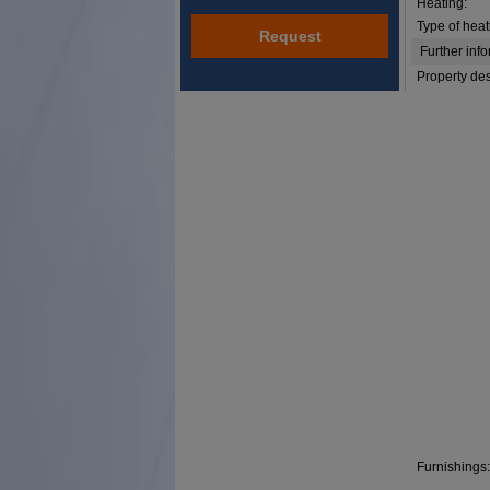
Heating:
Type of heat
Request
Further inf
Property des
Furnishings: