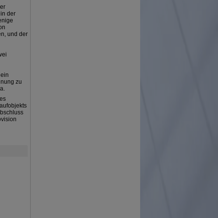
er
in der
enige
on
en, und der
wei
 ein
hnung zu
a.
ses
aufobjekts
Abschluss
ovision