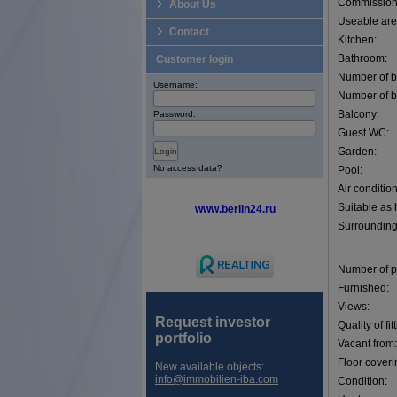
Commission
About Us
Useable are
Contact
Kitchen:
Bathroom:
Customer login
Number of 
Username:
Number of b
Balcony:
Password:
Guest WC:
Garden:
No access data?
Pool:
Air condition
Suitable as
www.berlin24.ru
Surrounding
Number of p
Furnished:
Views:
Request investor
Quality of fit
portfolio
Vacant from:
Floor coveri
New available objects:
info@immobilien-iba.com
Condition: