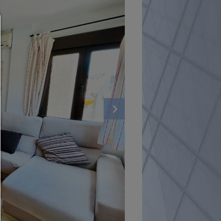
Consent manager
HELP
To continue,you must make a cookie selection. Below you will find an ex
of the different options and their meaning.
allow everything:
Any cookie such as tracking and analytics cookies and third party co
allow selection:
Only third-party content or the types of cookies you have ticked in the c
are allowed.
Allow only what is necessary:
Only technically necessary cookies are permitted and no third-party c
You can change your cookie setting here at any time:
Cookie details
|
Privacy
|
Imprint
back