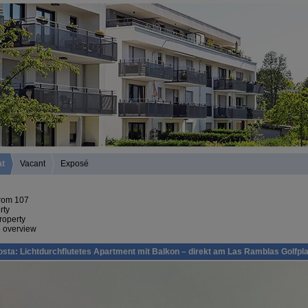
at
Vacant
Exposé
from 107
rty
roperty
e overview
osta: Lichtdurchflutetes Apartment mit Balkon – direkt am Las Ramblas Golfpla