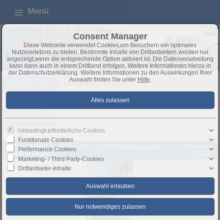
Menü
Consent Manager
Diese Webseite verwendet Cookies,um Besuchern ein optimales
Nutzererlebnis zu bieten. Bestimmte Inhalte von Drittanbietern werden nur
angezeigt,wenn die entsprechende Option aktiviert ist. Die Datenverarbeitung
kann dann auch in einem Drittland erfolgen. Weitere Informationen hierzu in
der Datenschutzerklärung. Weitere Informationen zu den Auswirkungen Ihrer
Auswahl finden Sie unter
Hilfe
.
Wohnung mieten
Unmöbliert
Exposé
Objekt 2 von 3
Nächstes Objekt
Vorheriges Objekt
Unbedingt erforderliche Cookies
Zurück zur Übersicht
Funktionale Cookies
Berlin: ZEITMIETVERTRAG für 1 Jahr! Mietwohnung mit
Objekt-Nr.:
Performance Cookies
eigenem Eingang
ID5173
Marketing- / Third Party-Cookies
Drittanbieter-Inhalte