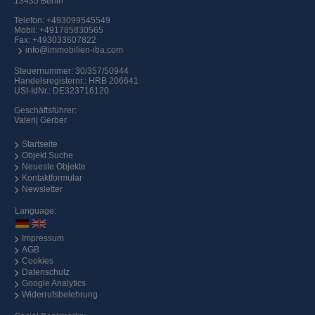
13435 Berlin
Telefon:
+493099545549
Mobil:
+491785830565
Fax: +493033607822
info@immobilien-iba.com
Steuernummer: 30/357/50944
Handelsregisternr.: HRB 206641
USt-IdNr.: DE323716120
Geschäftsführer:
Valerij Gerber
Startseite
Objekt Suche
Neueste Objekte
Kontaktformular
Newsletter
Language:
Impressum
AGB
Cookies
Datenschutz
Google Analytics
Widerrufsbelehrung